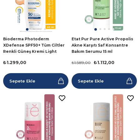
Bioderma Photoderm
Etat Pur Pure Active Propolis
XDefense SPF50+ Tüm Ciltler
Akne Karşıtı Saf Konsantre
Renkli Güneş Kremi Light
Bakım Serumu 15 ml
40ML
₺1.299,00
₺1.112,00
₺1.589,00
Sepete Ekle
Sepete Ekle