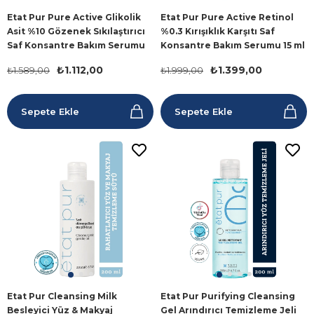
Etat Pur Pure Active Glikolik
Etat Pur Pure Active Retinol
Asit %10 Gözenek Sıkılaştırıcı
%0.3 Kırışıklık Karşıtı Saf
Saf Konsantre Bakım Serumu
Konsantre Bakım Serumu 15 ml
15 ml
₺1.112,00
₺1.399,00
₺1.589,00
₺1.999,00
Sepete Ekle
Sepete Ekle
Etat Pur Cleansing Milk
Etat Pur Purifying Cleansing
Besleyici Yüz & Makyaj
Gel Arındırıcı Temizleme Jeli