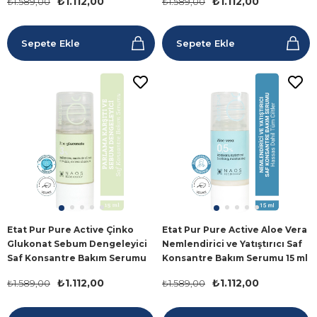
₺1.112,00
₺1.112,00
₺1.589,00
₺1.589,00
Sepete Ekle
Sepete Ekle
Etat Pur Pure Active Çinko
Etat Pur Pure Active Aloe Vera
Glukonat Sebum Dengeleyici
Nemlendirici ve Yatıştırıcı Saf
Saf Konsantre Bakım Serumu
Konsantre Bakım Serumu 15 ml
15 ml
₺1.112,00
₺1.112,00
₺1.589,00
₺1.589,00