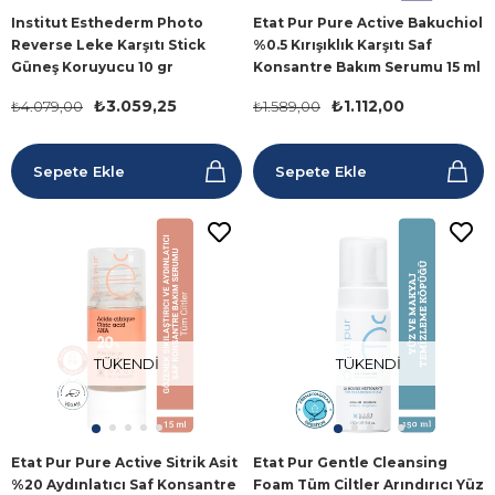
Institut Esthederm Photo
Etat Pur Pure Active Bakuchiol
Reverse Leke Karşıtı Stick
%0.5 Kırışıklık Karşıtı Saf
Güneş Koruyucu 10 gr
Konsantre Bakım Serumu 15 ml
₺3.059,25
₺1.112,00
₺4.079,00
₺1.589,00
Sepete Ekle
Sepete Ekle
TÜKENDI
TÜKENDI
Etat Pur Pure Active Sitrik Asit
Etat Pur Gentle Cleansing
%20 Aydınlatıcı Saf Konsantre
Foam Tüm Ciltler Arındırıcı Yüz