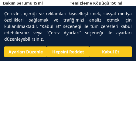
Bakım Serumu 15 ml
Temizleme Köpüğü 150 ml
Çerezler, içeriği ve reklamları kişiselleştirmek, sosyal medya
₺1.112,00
₺839,00
₺1.589,00
₺1.199,00
özellikleri sağlamak ve trafiğimizi analiz etmek için
kullanılmaktadır. “Kabul Et” seçeneği ile tüm çerezleri kabul
edebilirsiniz veya “Çerez Ayarları” seçeneği ile ayarları
düzenleyebilirsiniz.
Ayarları Düzenle
Hepsini Reddet
Kabul Et
TÜKENDI
TÜKENDI
Bioderma Photoderm Spray
Bioderma Photoderm Sun Mist
SPF50+ Tüm Ciltler için Sprey
SPF50+ Yüksek Korumalı Vücut
Formda Yüksek Korumalı
Güneş Kremi 150 ml
Güneş Kremi 200 ml
₺1.999,00
₺1.799,00