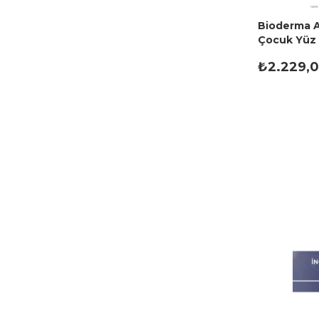
Bioderma 
Çocuk Yüz 
Bakım Sütü
₺2.229,