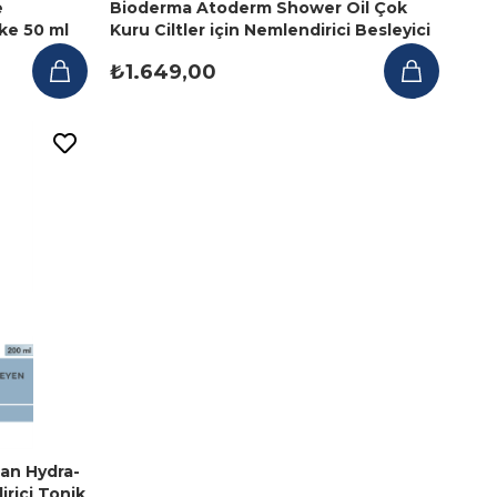
e
Bioderma Atoderm Shower Oil Çok
ke 50 ml
Kuru Ciltler için Nemlendirici Besleyici
Duş Yağı 500 ml
₺1.649,00
an Hydra-
rici Tonik