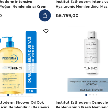
sthederm Intensive
Institut Esthederm Intensiv
 Yoğun Nemlendirici Krem
Hyaluronic Nemlendirici Mas
0
₺5.759,00
TÜKENDI
TÜKENDI
Atoderm Shower Oil Çok
Institut Esthederm Osmocle
r için Nemlendirici Besleyici
Replenishing Fresh Nemlendi