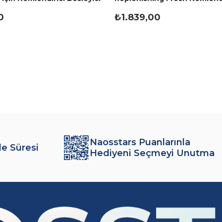
Lt
200 ml
0
₺1.839,00
Naosstars Puanlarınla
de Süresi
Hediyeni Seçmeyi Unutma