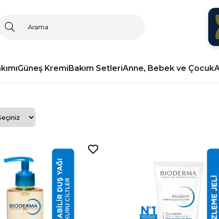
akımı
Güneş Kremi
Bakım Setleri
Anne, Bebek ve Çocuk
A