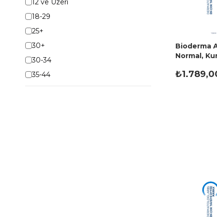
12 ve Üzeri
18-29
25+
30+
Bioderma A
Normal, Kur
30-34
Nemlendiri
₺1.789,0
35-44
45+
Tüm Aile