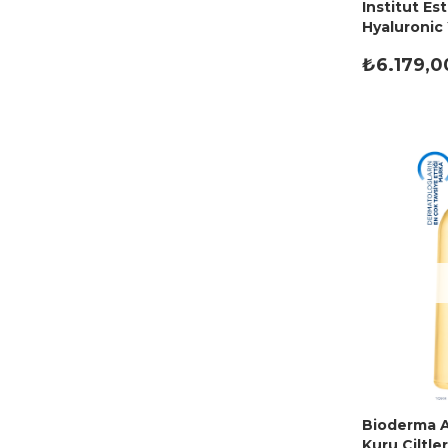
Institut E
Hyaluronic
50 ml
₺6.179,0
Bioderma 
Kuru Ciltle