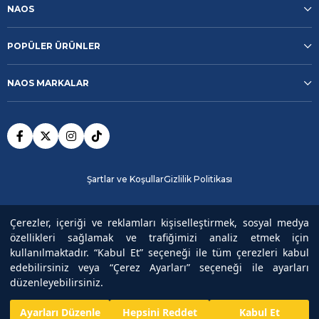
NAOS
POPÜLER ÜRÜNLER
NAOS MARKALAR
Şartlar ve Koşullar
Gizlilik Politikası
Güvenli Ödeme
Çerezler, içeriği ve reklamları kişiselleştirmek, sosyal medya
özellikleri sağlamak ve trafiğimizi analiz etmek için
kullanılmaktadır. “Kabul Et” seçeneği ile tüm çerezleri kabul
Copyright© 2025
NAOS
All rights reserved.
edebilirsiniz veya “Çerez Ayarları” seçeneği ile ayarları
düzenleyebilirsiniz.
Ayarları Düzenle
Hepsini Reddet
Kabul Et