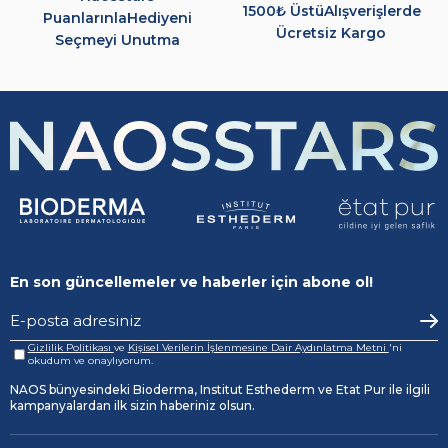
1500₺ Üstü
Alışverişlerde
Puanlarınla
Hediyeni
Ücretsiz Kargo
Seçmeyi Unutma
En son güncellemeler ve haberler için abone ol!
Gizlilik Politikası
ve
Kişisel Verilerin İşlenmesine Dair Aydınlatma Metni
'ni
okudum ve onaylıyorum.
NAOS bünyesindeki Bioderma, Institut Esthederm ve Etat Pur ile ilgili
kampanyalardan ilk sizin haberiniz olsun.