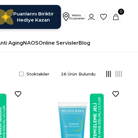
0
Puanlarını Biriktir
Hediye Kazan
nti Aging
NAOS
Online Servisler
Blog
Stoktakiler
26 Ürün