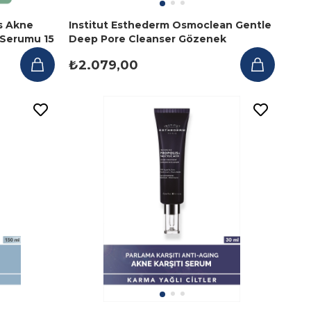
is Akne
Institut Esthederm Osmoclean Gentle
 Serumu 15
Deep Pore Cleanser Gözenek
Arındırıcı 75 ml
₺2.079,00