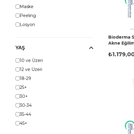
Maske
Peeling
Losyon
Bioderma S
Akne Eğiliml
YAŞ
Temizleme 
₺1.179,0
10 ve Üzeri
12 ve Üzeri
18-29
25+
30+
30-34
35-44
45+