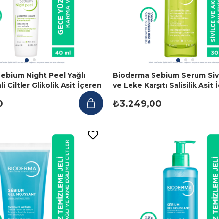
ebium Night Peel Yağlı
Bioderma Sebium Serum Sivi
i Ciltler Glikolik Asit İçeren
ve Leke Karşıtı Salisilik Asit 
kili Gece Serumu 40 ml
Serum 30 ml
0
₺3.249,00