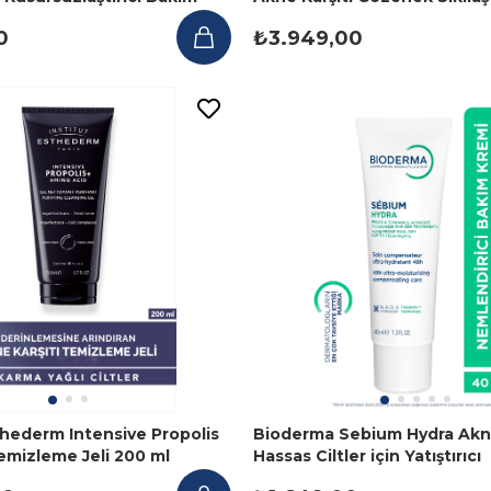
l
Serum Tonik 130 ml
0
₺3.949,00
thederm Intensive Propolis
Bioderma Sebium Hydra Akne
Temizleme Jeli 200 ml
Hassas Ciltler için Yatıştırıcı
Nemlendirici Krem 40 ml