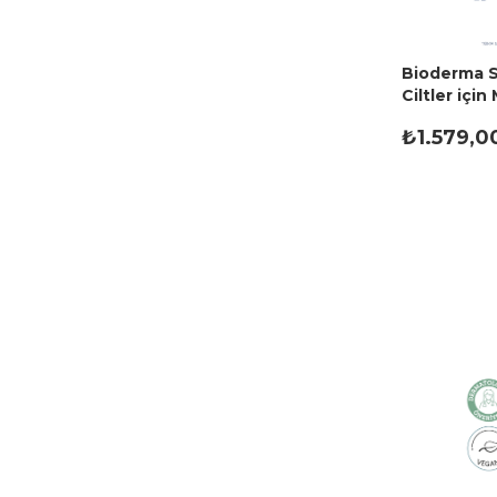
Bioderma S
Ciltler içi
Suyu 500 m
₺1.579,0