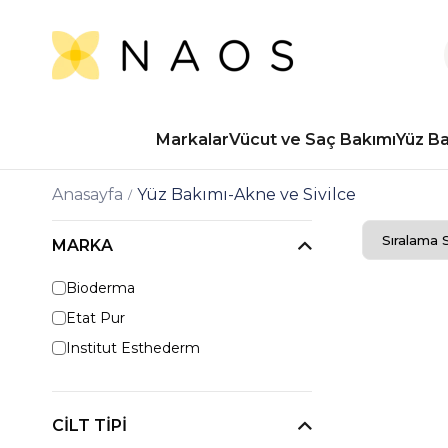
Markalar
Vücut ve Saç Bakımı
Yüz B
Anasayfa
Yüz Bakımı-Akne ve Sivilce
MARKA
Bioderma
Etat Pur
Institut Esthederm
CILT TIPI