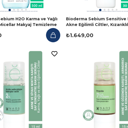
ebium H2O Karma ve Yağlı
Bioderma Sebium Sensitive 
n Micellar Makyaj Temizleme
Akne Eğilimli Ciltler, Kızarıklı
l
Bakım Kremi 30ml
0
₺1.649,00