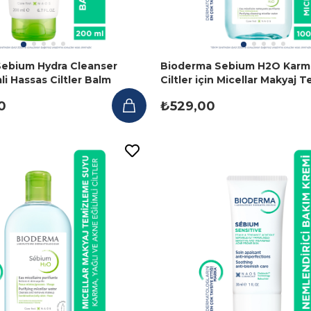
ebium Hydra Cleanser
Bioderma Sebium H2O Karma
li Hassas Ciltler Balm
Ciltler için Micellar Makyaj
Jeli 200ml
Suyu 100 ml
0
₺529,00