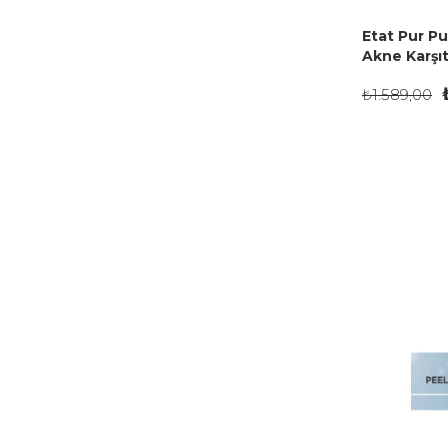
Etat Pur Pu
Akne Karşı
Serumu 15 
₺1.589,00