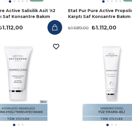
re Active Salisilik Asit %2
Etat Pur Pure Active Propol
tı Saf Konsantre Bakım
Karşıtı Saf Konsantre Bakım
ml
ml
₺1.112,00
₺1.112,00
₺1.589,00