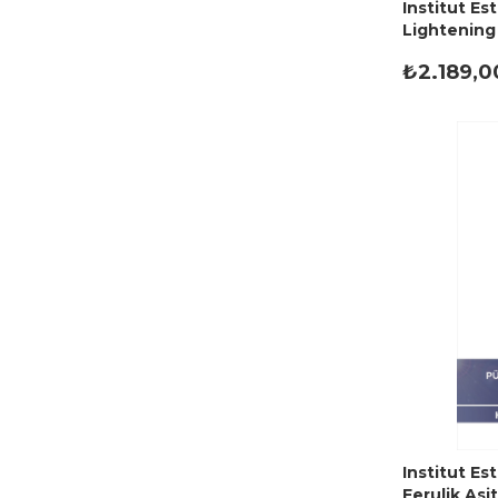
Institut E
Lightening 
Maskesi 75
₺2.189,0
Institut Es
Ferulik Asi