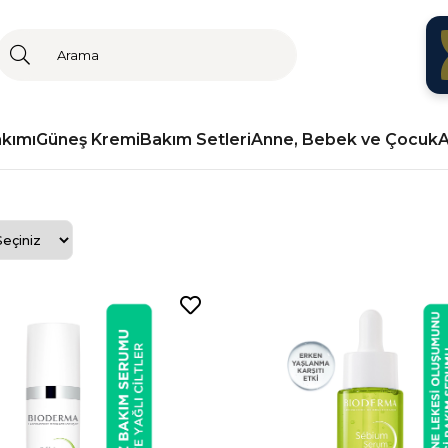
akımı
Güneş Kremi
Bakım Setleri
Anne, Bebek ve Çocuk
A