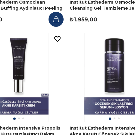
sthederm Osmoclean
Institut Esthederm Osmocl
Buffing Aydınlatıcı Peeling
Cleansing Gel Temizleme Jel
 ml
0
₺1.959,00
thederm Intensive Propolis
Institut Esthederm Intensive
t Kusursuzlaştırıcı Bakım
Akne Karşıtı Gözenek Sıkılaşt