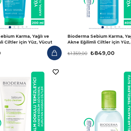
ebium Karma, Yağlı ve
Bioderma Sebium Karma, Yağ
i Ciltler için Yüz, Vücut
Akne Eğilimli Ciltler için Yüz
Jeli 200 ml
Temizleme Jeli 400 ml
0
₺849,00
₺1.359,00