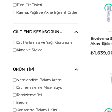
Tüm Cilt Tipleri
Karma, Yağlı ve Akne Eğilimli Ciltler
CILT ENDIŞESI/SORUNU
Bioderma S
Cilt Parlaması ve Yağlı Görünüm
Akne Eğiliml
Peeling Et
Akne ve Sivilce
₺1.639,0
ÜRÜN TIPI
Nemlendirici Bakım Kremi
Cilt Temizleme Misel Suyu
Temizleme Jeli
Serum
Konsantre Bakım Ürünü