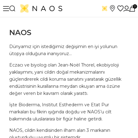
0
NAOS
Dünyamız için istediğimiz değişimin en iyi yolunun
ütopya olduğuna inanıyoruz…
Eczacı ve biyolog olan Jean-Noël Thorel, ekobiyoloji
yaklaşımını, yani cildin doğal mekanizmalarını
güçlendirerek cildi koruma sanatını yaratarak güzellik
endüstrisinin kurallarına meydan okuyan ama özüne
değer veren bir kavram olarak yarattı.
İşte Bioderma, Institut Esthederm ve Etat Pur
markaları bu fikrin ışığında doğdu ve NAOS’u cilt
bakımında uluslararası bir figür haline getirdi.
NAOS, cildin kendisinden ilham alan 3 markanın
oluşturduğu uyumlu bir sistemdir.