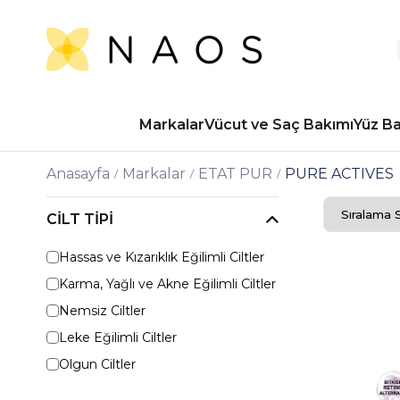
Markalar
Vücut ve Saç Bakımı
Yüz B
Anasayfa
Markalar
ETAT PUR
PURE ACTIVES
CILT TIPI
Hassas ve Kızarıklık Eğilimli Ciltler
Karma, Yağlı ve Akne Eğilimli Ciltler
Nemsiz Ciltler
Leke Eğilimli Ciltler
Olgun Ciltler