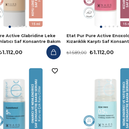
re Active Glabridine Leke
Etat Pur Pure Active Enoxol
ınlatıcı Saf Konsantre Bakım
Kızarıklık Karşıtı Saf Konsan
ml
Serumu 15 ml
₺1.112,00
₺1.112,00
₺1.589,00