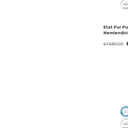
Etat Pur P
Nemlendiric
Konsantre 
₺1.589,00