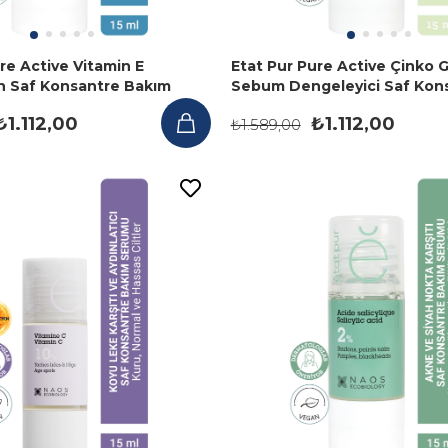
re Active Vitamin E
Etat Pur Pure Active Çinko 
n Saf Konsantre Bakım
Sebum Dengeleyici Saf Kon
ml
Bakım Serumu 15 ml
₺1.112,00
₺1.112,00
₺1.589,00