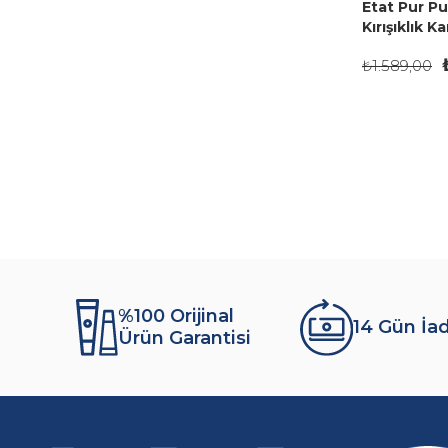
Etat Pur Pu
Kırışıklık 
Serumu 15 
₺1.589,00
%100 Orijinal
14 Gün İa
Ürün Garantisi