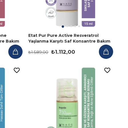
one
Etat Pur Pure Active Resveratrol
tre Bakım
Yaşlanma Karşıtı Saf Konsantre Bakım
Serumu 15 ml
₺1.112,00
₺1.589,00