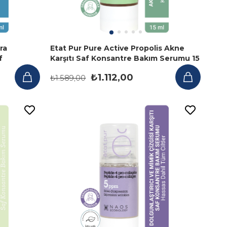
ra
Etat Pur Pure Active Propolis Akne
f
Karşıtı Saf Konsantre Bakım Serumu 15
 ml
ml
₺1.112,00
₺1.589,00