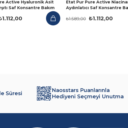
re Active Hyaluronik Asit
Etat Pur Pure Active Niacin
Karşıtı Saf Konsantre Bakım
Aydınlatıcı Saf Konsantre B
ml
Serumu 15 ml
₺1.112,00
₺1.112,00
₺1.589,00
Naosstars Puanlarınla
de Süresi
Hediyeni Seçmeyi Unutma