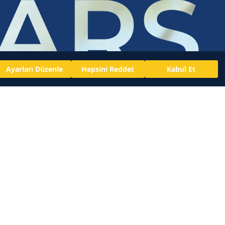
Ayarları Düzenle
Hepsini Reddet
Kabul Et
POPÜLER ÜRÜNLER
NAOS MARKALAR
Hamilelik Dönemi için Ürünler
BIODERMA
Yüz Temizleyici
INSTITUT ESTHEDERM
Rozasea Eğilimi
ETAT PUR
Photoderm Güneş Koruyucu
NAOS STARS ile Hediye Ürün Kazan
Pigmentbio - Leke Eğilimli Cilt
ASKNAOS
Çok Satan Ürünler
BİZE ULAŞIN
Yeni Ürünler