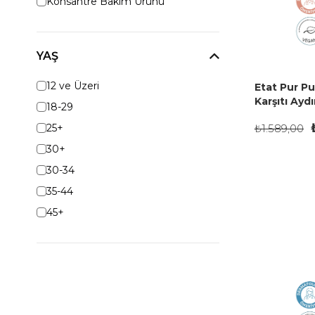
Konsantre Bakım Ürünü
YAŞ
12 ve Üzeri
Etat Pur Pu
Karşıtı Ayd
18-29
Serumu 15 
25+
₺1.589,00
30+
30-34
35-44
45+