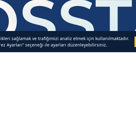
likleri sağlamak ve trafiğimizi analiz etmek için kullanılmaktadır.
ez Ayarları” seçeneği ile ayarları düzenleyebilirsiniz.
NAOS
Hakkımızda
Yetkili Eczaneler
İptal, İade, Teslimat Hakkında
Blog
ol!
Gizlilik, Kişisel Verilerin Korunması ve Çerez Politikası
Sık Sorulan Sorular
i okudum ve onaylıyorum.
gili