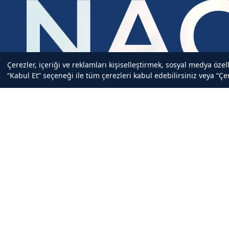
Çerezler, içeriği ve reklamları kişiselleştirmek, sosyal medya özel
“Kabul Et” seçeneği ile tüm çerezleri kabul edebilirsiniz veya “Çer
En son güncellemeler ve haberler için abone 
Gizlilik Politikası
ve
Kişisel Verilerin İşlenmesine Dair Aydınlatma Metni
'n
NAOS bünyesindeki Bioderma, Institut Esthederm ve Etat Pur ile il
kampanyalardan ilk sizin haberiniz olsun.