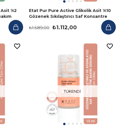
 Asit %2
Etat Pur Pure Active Glikolik Asit %10
Bakım
Gözenek Sıkılaştırıcı Saf Konsantre
Bakım Serumu 15 ml
₺1.112,00
₺1.589,00
TÜKENDI