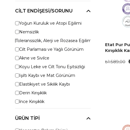
CILT ENDIŞESI/SORUNU
Yoğun Kuruluk ve Atopi Eğilimi
Nemsizlik
Toleranssızlık, Alerji ve Rozasea Eğilimi
Etat Pur P
Cilt Parlaması ve Yağlı Görünüm
Kırışıklık 
Serumu 15 
Akne ve Sivilce
₺1.589,00
Koyu Leke ve Cilt Tonu Eşitsizliği
Işıltı Kaybı ve Mat Görünüm
Elastikiyet ve Sıkılık Kaybı
Derin Kırışıklık
İnce Kırışıklık
ÜRÜN TIPI