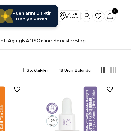
0
Puanlarını Biriktir
Hediye Kazan
nti Aging
NAOS
Online Servisler
Blog
Stoktakiler
18 Ürün