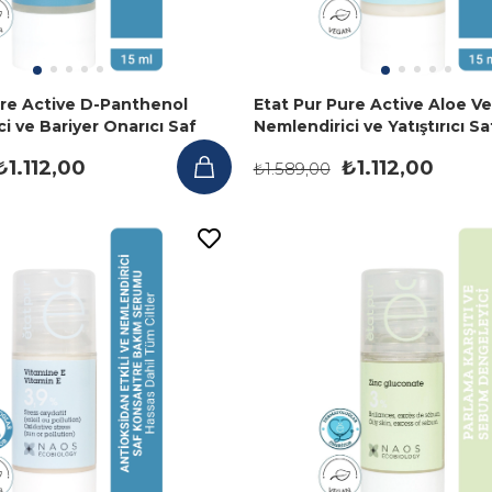
ure Active D-Panthenol
Etat Pur Pure Active Aloe Ve
i ve Bariyer Onarıcı Saf
Nemlendirici ve Yatıştırıcı Sa
Bakım Serumu 15 ml
Konsantre Bakım Serumu 15
₺1.112,00
₺1.112,00
₺1.589,00