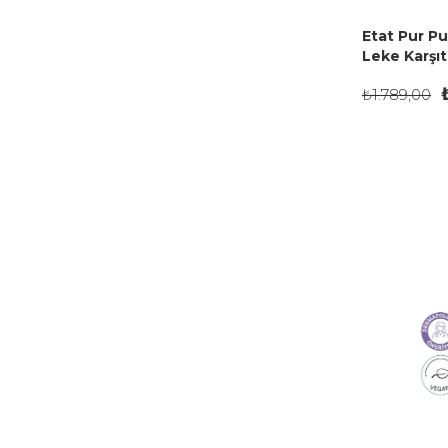
Etat Pur Pu
Leke Karşı
Serumu 15 
₺1.789,00