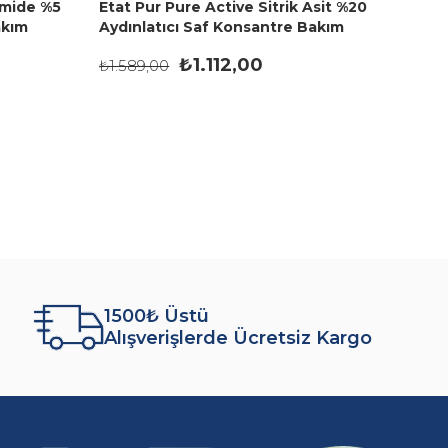
amide %5
Etat Pur Pure Active Sitrik Asit %20
akım
Aydınlatıcı Saf Konsantre Bakım
Serumu 15 ml
₺1.112,00
₺1.589,00
1500₺ Üstü
Alışverişlerde Ücretsiz Kargo