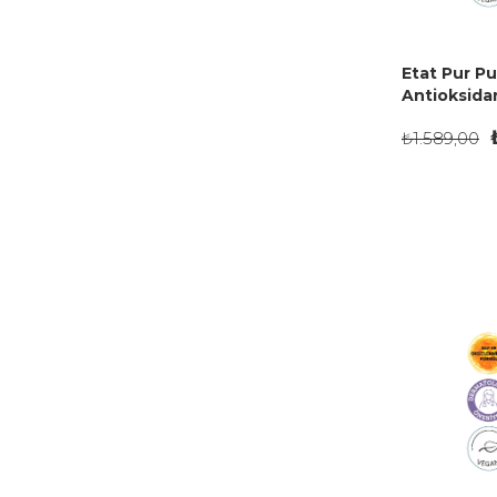
Etat Pur Pu
Antioksida
Serumu 15 
₺1.589,00