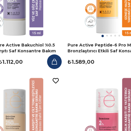
ure Active Bakuchiol %0.5
Pure Active Peptide-6 Pro M
Karşıtı Saf Konsantre Bakım
Bronzlaştırıcı Etkili Saf Kon
ml
Bakım Serumu 15ML
₺1.112,00
₺1.589,00