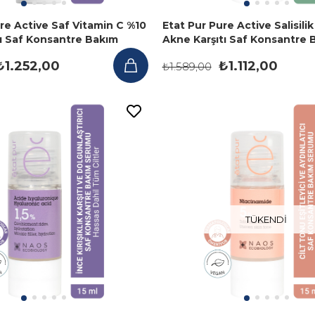
re Active Saf Vitamin C %10
Etat Pur Pure Active Salisilik
tı Saf Konsantre Bakım
Akne Karşıtı Saf Konsantre 
ml
Serumu 15 ml
₺1.252,00
₺1.112,00
₺1.589,00
TÜKENDI