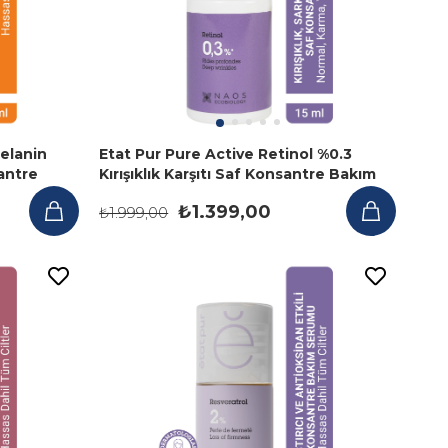
elanin
Etat Pur Pure Active Retinol %0.3
santre
Kırışıklık Karşıtı Saf Konsantre Bakım
Serumu 15 ml
₺1.399,00
₺1.999,00