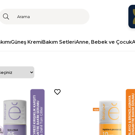
akımı
Güneş Kremi
Bakım Setleri
Anne, Bebek ve Çocuk
A