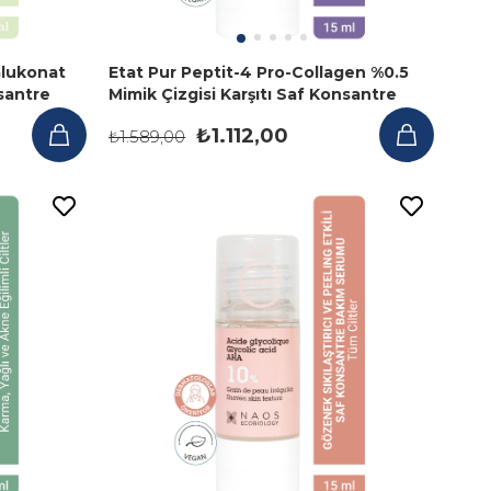
Glukonat
Etat Pur Peptit-4 Pro-Collagen %0.5
santre
Mimik Çizgisi Karşıtı Saf Konsantre
Bakım Serumu 15 ml
₺1.112,00
₺1.589,00