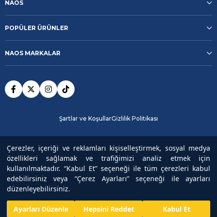
NAOS
POPÜLER ÜRÜNLER
NAOS MARKALAR
Şartlar ve Koşullar
Gizlilik Politikası
Güvenli Ödeme
Çerezler, içeriği ve reklamları kişiselleştirmek, sosyal medya
özellikleri sağlamak ve trafiğimizi analiz etmek için
kullanılmaktadır. “Kabul Et” seçeneği ile tüm çerezleri kabul
Copyright© 2025
NAOS
All rights reserved.
edebilirsiniz veya “Çerez Ayarları” seçeneği ile ayarları
düzenleyebilirsiniz.
₺1.112,00
Ayarları Düzenle
Hepsini Reddet
Kabul Et
₺1.589,00