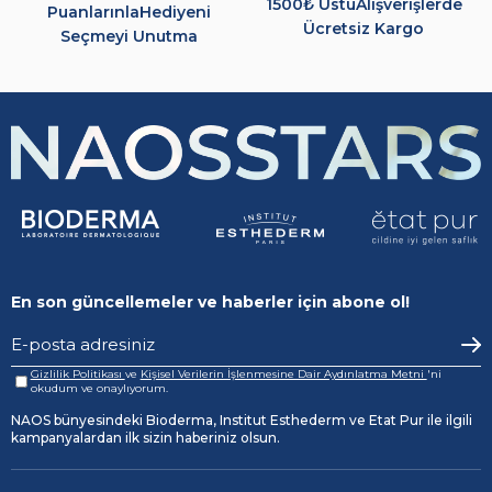
1500₺ Üstü
Alışverişlerde
Puanlarınla
Hediyeni
Ücretsiz Kargo
Seçmeyi Unutma
En son güncellemeler ve haberler için abone ol!
Gizlilik Politikası
ve
Kişisel Verilerin İşlenmesine Dair Aydınlatma Metni
'ni
okudum ve onaylıyorum.
NAOS bünyesindeki Bioderma, Institut Esthederm ve Etat Pur ile ilgili
kampanyalardan ilk sizin haberiniz olsun.