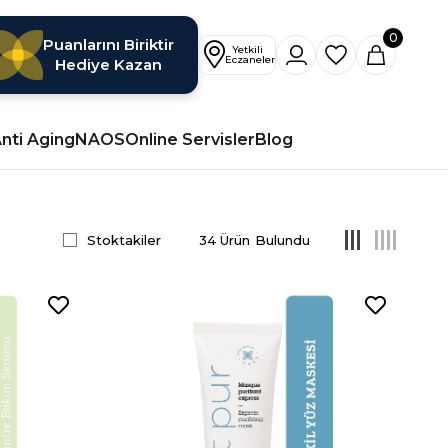
0
Puanlarını Biriktir
Hediye Kazan
nti Aging
NAOS
Online Servisler
Blog
Stoktakiler
34 Ürün