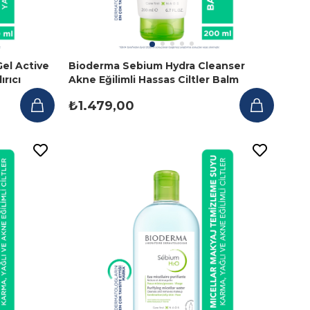
el Active
Bioderma Sebium Hydra Cleanser
ırıcı
Akne Eğilimli Hassas Ciltler Balm
Temizleme Jeli 200ml
₺1.479,00