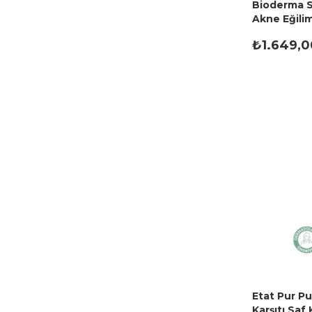
Bioderma S
Akne Eğiliml
Bakım Krem
₺1.649,0
Etat Pur Pu
Karşıtı Sa