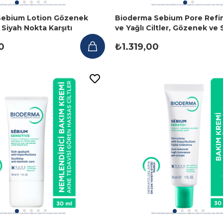
Sebium Lotion Gözenek
Bioderma Sebium Pore Refi
ı, Siyah Nokta Karşıtı
ve Yağlı Ciltler, Gözenek ve 
Tonik 200 ml
Nokta Karşıtı Bakım Kremi 3
0
₺1.319,00