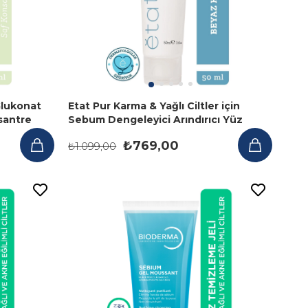
Glukonat
Etat Pur Karma & Yağlı Ciltler için
santre
Sebum Dengeleyici Arındırıcı Yüz
Maskesi 50 ml
₺769,00
₺1.099,00