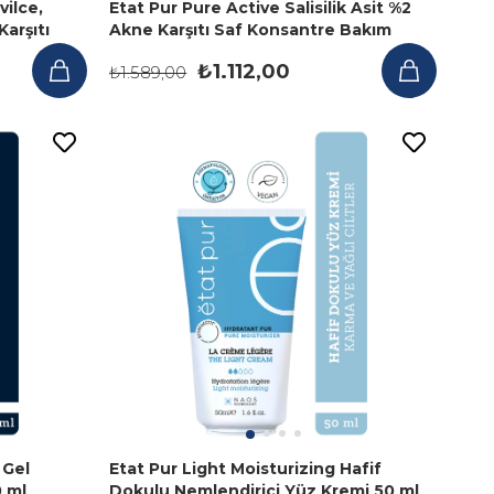
ilce,
Etat Pur Pure Active Salisilik Asit %2
arşıtı
Akne Karşıtı Saf Konsantre Bakım
Serumu 15 ml
₺1.112,00
₺1.589,00
 Gel
Etat Pur Light Moisturizing Hafif
0 ml
Dokulu Nemlendirici Yüz Kremi 50 ml