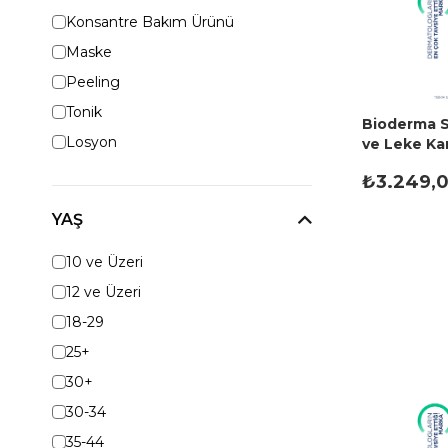
Konsantre Bakım Ürünü
Maske
Peeling
Tonik
Bioderma S
Losyon
ve Leke Karş
Serum 30 
₺3.249,
YAŞ
10 ve Üzeri
12 ve Üzeri
18-29
25+
30+
30-34
35-44