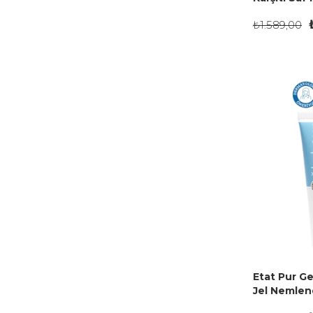
ml
₺1.589,00
Etat Pur Ge
Jel Nemlend