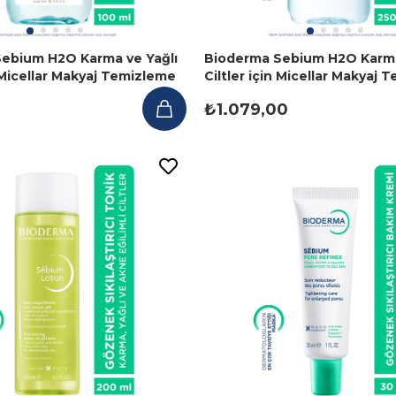
ebium H2O Karma ve Yağlı
Bioderma Sebium H2O Karma
n Micellar Makyaj Temizleme
Ciltler için Micellar Makyaj
l
Suyu 250 ml
₺1.079,00