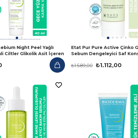
ebium Night Peel Yağlı
Etat Pur Pure Active Çinko 
i Ciltler Glikolik Asit İçeren
Sebum Dengeleyici Saf Kon
kili Gece Serumu 40 ml
Bakım Serumu 15 ml
0
₺1.112,00
₺1.589,00