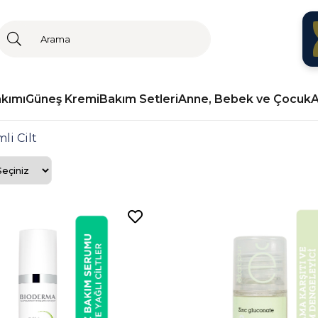
akımı
Güneş Kremi
Bakım Setleri
Anne, Bebek ve Çocuk
A
li Cilt