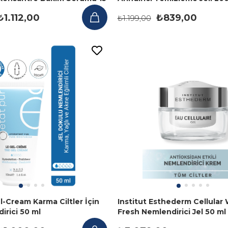
₺1.112,00
₺839,00
₺1.199,00
l-Cream Karma Ciltler İçin
Institut Esthederm Cellular
irici 50 ml
Fresh Nemlendirici Jel 50 ml