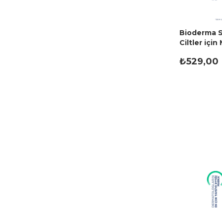
Bioderma S
Ciltler içi
Suyu 100 m
₺529,00