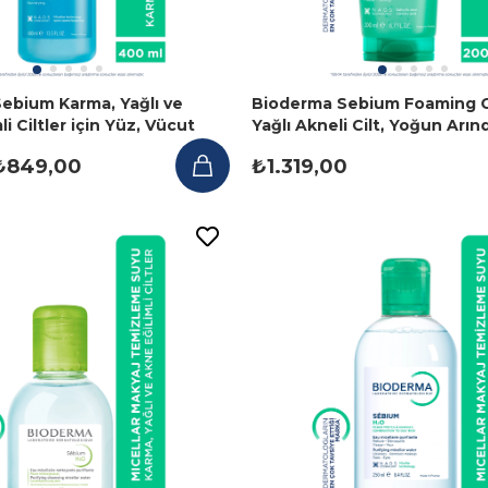
ebium Karma, Yağlı ve
Bioderma Sebium Foaming G
i Ciltler için Yüz, Vücut
Yağlı Akneli Cilt, Yoğun Arınd
Jeli 400 ml
Temizleme Jeli 200 ml
₺849,00
₺1.319,00