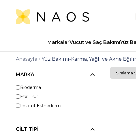
Markalar
Vücut ve Saç Bakımı
Yüz B
Anasayfa
Yüz Bakımı-Karma, Yağlı ve Akne Eğilim
MARKA
Bioderma
Etat Pur
Institut Esthederm
CILT TIPI