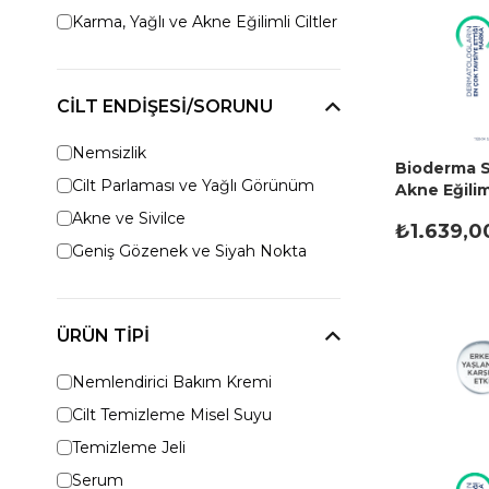
Karma, Yağlı ve Akne Eğilimli Ciltler
CILT ENDIŞESI/SORUNU
Nemsizlik
Bioderma S
Cilt Parlaması ve Yağlı Görünüm
Akne Eğiliml
Peeling Et
Akne ve Sivilce
₺1.639,0
Geniş Gözenek ve Siyah Nokta
ÜRÜN TIPI
Nemlendirici Bakım Kremi
Cilt Temizleme Misel Suyu
Temizleme Jeli
Serum