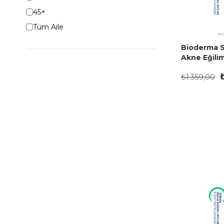
45+
Tüm Aile
Bioderma S
Akne Eğiliml
Temizleme 
₺1.359,00