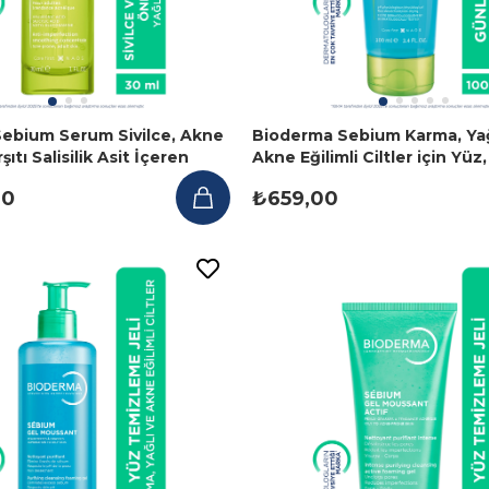
ebium Serum Sivilce, Akne
Bioderma Sebium Karma, Yağ
ıtı Salisilik Asit İçeren
Akne Eğilimli Ciltler için Yüz
ml
Temizleme Jeli 100 ml
00
₺659,00