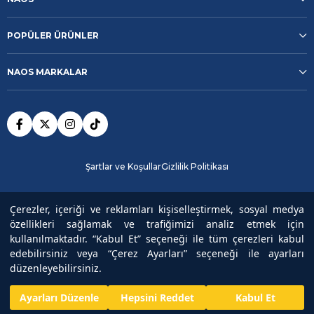
POPÜLER ÜRÜNLER
NAOS MARKALAR
Şartlar ve Koşullar
Gizlilik Politikası
Güvenli Ödeme
Çerezler, içeriği ve reklamları kişiselleştirmek, sosyal medya
özellikleri sağlamak ve trafiğimizi analiz etmek için
kullanılmaktadır. “Kabul Et” seçeneği ile tüm çerezleri kabul
Copyright© 2025
NAOS
All rights reserved.
edebilirsiniz veya “Çerez Ayarları” seçeneği ile ayarları
düzenleyebilirsiniz.
Ayarları Düzenle
Hepsini Reddet
Kabul Et