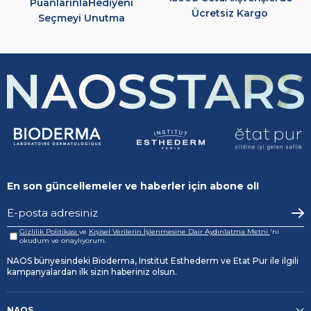
Puanlarınla
Hediyeni
Ücretsiz Kargo
Seçmeyi Unutma
En son güncellemeler ve haberler için abone ol!
Gizlilik Politikası
ve
Kişisel Verilerin İşlenmesine Dair Aydınlatma Metni
'ni
okudum ve onaylıyorum.
NAOS bünyesindeki Bioderma, Institut Esthederm ve Etat Pur ile ilgili
kampanyalardan ilk sizin haberiniz olsun.
NAOS