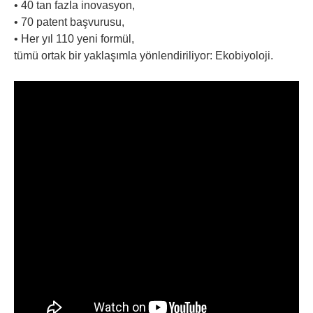
• 40 tan fazla inovasyon,
• 70 patent başvurusu,
• Her yıl 110 yeni formül,
tümü ortak bir yaklaşımla yönlendiriliyor: Ekobiyoloji.