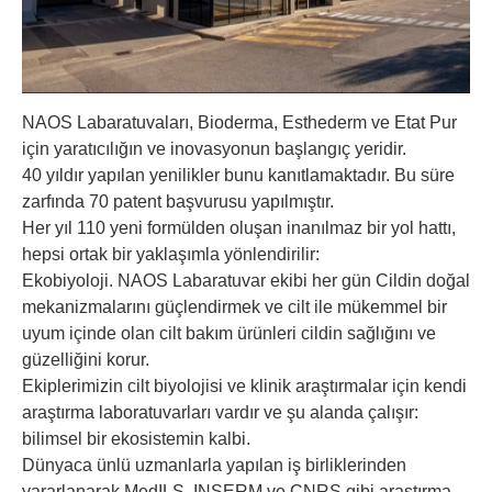
NAOS Labaratuvaları, Bioderma, Esthederm ve Etat Pur
için yaratıcılığın ve inovasyonun başlangıç yeridir.
40 yıldır yapılan yenilikler bunu kanıtlamaktadır. Bu süre
zarfında 70 patent başvurusu yapılmıştır.
Her yıl 110 yeni formülden oluşan inanılmaz bir yol hattı,
hepsi ortak bir yaklaşımla yönlendirilir:
Ekobiyoloji. NAOS Labaratuvar ekibi her gün Cildin doğal
mekanizmalarını güçlendirmek ve cilt ile mükemmel bir
uyum içinde olan cilt bakım ürünleri cildin sağlığını ve
güzelliğini korur.
Ekiplerimizin cilt biyolojisi ve klinik araştırmalar için kendi
araştırma laboratuvarları vardır ve şu alanda çalışır:
bilimsel bir ekosistemin kalbi.
Dünyaca ünlü uzmanlarla yapılan iş birliklerinden
yararlanarak MedILS, INSERM ve CNRS gibi araştırma