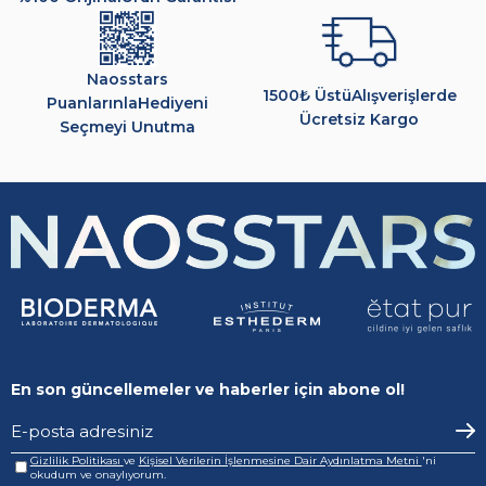
Naosstars
1500₺ Üstü
Alışverişlerde
Puanlarınla
Hediyeni
Ücretsiz Kargo
Seçmeyi Unutma
En son güncellemeler ve haberler için abone ol!
Gizlilik Politikası
ve
Kişisel Verilerin İşlenmesine Dair Aydınlatma Metni
'ni
okudum ve onaylıyorum.