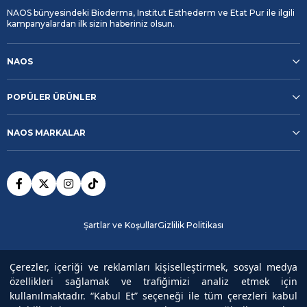
NAOS bünyesindeki Bioderma, Institut Esthederm ve Etat Pur ile ilgili
kampanyalardan ilk sizin haberiniz olsun.
NAOS
POPÜLER ÜRÜNLER
NAOS MARKALAR
Şartlar ve Koşullar
Gizlilik Politikası
Güvenli Ödeme
Çerezler, içeriği ve reklamları kişiselleştirmek, sosyal medya
özellikleri sağlamak ve trafiğimizi analiz etmek için
kullanılmaktadır. “Kabul Et” seçeneği ile tüm çerezleri kabul
Copyright© 2025
NAOS
All rights reserved.