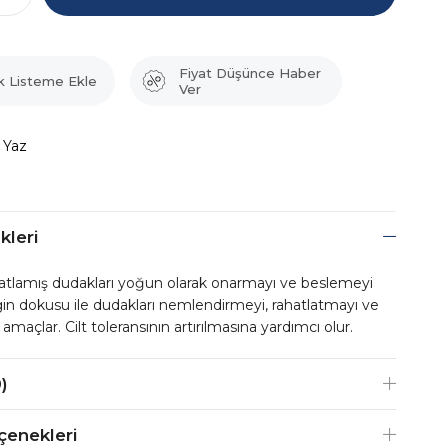
Fiyat Düşünce Haber
k Listeme Ekle
Ver
 Yaz
kleri
atlamış dudakları yoğun olarak onarmayı ve beslemeyi
in dokusu ile dudakları nemlendirmeyi, rahatlatmayı ve
açlar. Cilt toleransının artırılmasına yardımcı olur.
)
enekleri