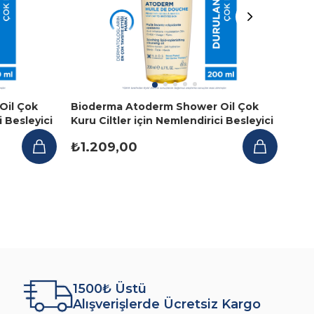
Oil Çok
Bioderma Atoderm Shower Oil Çok
Bio
i Besleyici
Kuru Ciltler için Nemlendirici Besleyici
Gel 
Duş Yağı 200 ml
Tem
₺1.209,00
₺1.
1500₺ Üstü
Alışverişlerde Ücretsiz Kargo