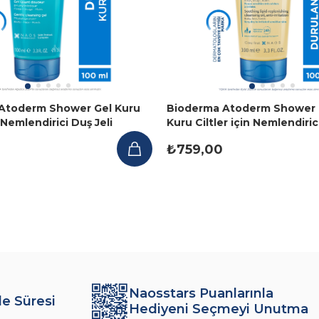
Atoderm Shower Gel Kuru
Bioderma Atoderm Shower 
n Nemlendirici Duş Jeli
Kuru Ciltler için Nemlendiric
işkin 100 ml
Duş Yağı 100 ml
₺759,00
Naosstars Puanlarınla
de Süresi
Hediyeni Seçmeyi Unutma