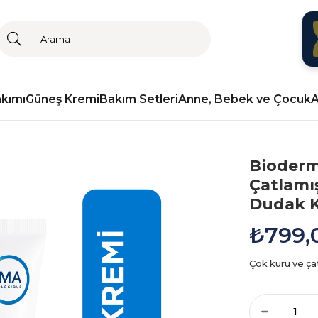
akımı
Güneş Kremi
Bakım Setleri
Anne, Bebek ve Çocuk
A
Bioderm
Çatlamı
Dudak K
₺799,
Çok kuru ve ça