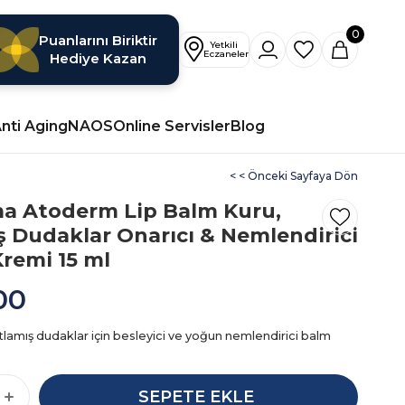
0
Puanlarını Biriktir
Hediye Kazan
nti Aging
NAOS
Online Servisler
Blog
< < Önceki Sayfaya Dön
a Atoderm Lip Balm Kuru,
ş Dudaklar Onarıcı & Nemlendirici
remi 15 ml
00
tlamış dudaklar için besleyici ve yoğun nemlendirici balm