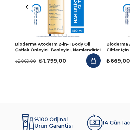
Bioderma Atoderm 2-in-1 Body Oil
Bioderma 
Çatlak Önleyici, Besleyici, Nemlendirici
Ciltler içi
Kuru Yağ 150 ml
Çocuk, Yet
₺1.799,00
₺669,00
₺2.069,00
%100 Orijinal
14 Gün İa
Ürün Garantisi