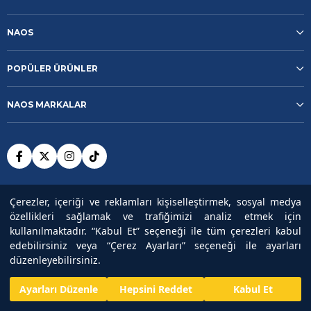
NAOS
POPÜLER ÜRÜNLER
NAOS MARKALAR
Şartlar ve Koşullar
Gizlilik Politikası
Çerezler, içeriği ve reklamları kişiselleştirmek, sosyal medya
özellikleri sağlamak ve trafiğimizi analiz etmek için
Güvenli Ödeme
kullanılmaktadır. “Kabul Et” seçeneği ile tüm çerezleri kabul
edebilirsiniz veya “Çerez Ayarları” seçeneği ile ayarları
düzenleyebilirsiniz.
Copyright© 2025
NAOS
All rights reserved.
Ayarları Düzenle
Hepsini Reddet
Kabul Et