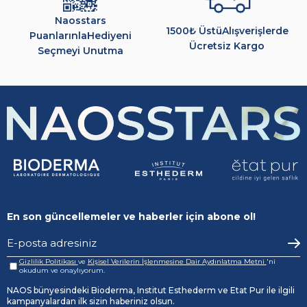
Naosstars
1500₺ Üstü
Alışverişlerde
Puanlarınla
Hediyeni
Ücretsiz Kargo
Seçmeyi Unutma
En son güncellemeler ve haberler için abone ol!
Gizlilik Politikası
ve
Kişisel Verilerin İşlenmesine Dair Aydınlatma Metni
'ni
okudum ve onaylıyorum.
NAOS bünyesindeki Bioderma, Institut Esthederm ve Etat Pur ile ilgili
kampanyalardan ilk sizin haberiniz olsun.