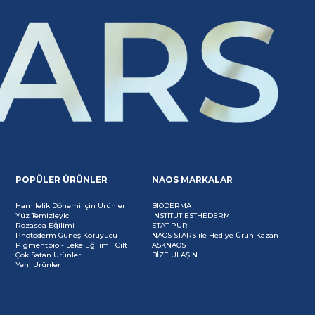
POPÜLER ÜRÜNLER
NAOS MARKALAR
Hamilelik Dönemi için Ürünler
BIODERMA
Yüz Temizleyici
INSTITUT ESTHEDERM
Rozasea Eğilimi
ETAT PUR
Photoderm Güneş Koruyucu
NAOS STARS ile Hediye Ürün Kazan
Pigmentbio - Leke Eğilimli Cilt
ASKNAOS
Çok Satan Ürünler
BİZE ULAŞIN
Yeni Ürünler