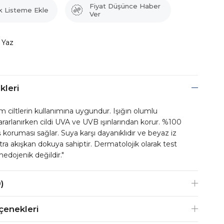
Fiyat Düşünce Haber
k Listeme Ekle
Ver
 Yaz
kleri
 ciltlerin kullanımına uygundur. Işığın olumlu
ararlanırken cildi UVA ve UVB ışınlarından korur. %100
koruması sağlar. Suya karşı dayanıklıdır ve beyaz iz
ra akışkan dokuya sahiptir. Dermatolojik olarak test
medojenik değildir."
)
enekleri