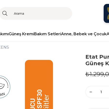
akımı
Güneş Kremi
Bakım Setleri
Anne, Bebek ve Çocuk
A
EENS
Etat Pur
Güneş K
₺1.299,