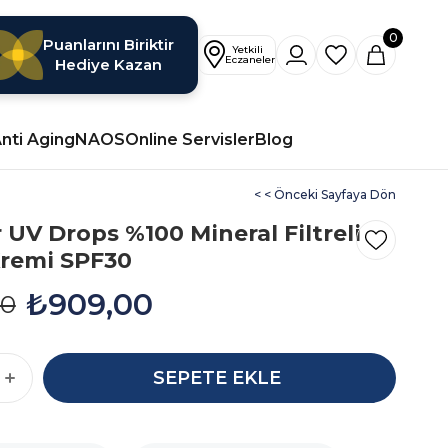
0
Puanlarını Biriktir
Hediye Kazan
nti Aging
NAOS
Online Servisler
Blog
< < Önceki Sayfaya Dön
 UV Drops %100 Mineral Filtreli
remi SPF30
₺909,00
00