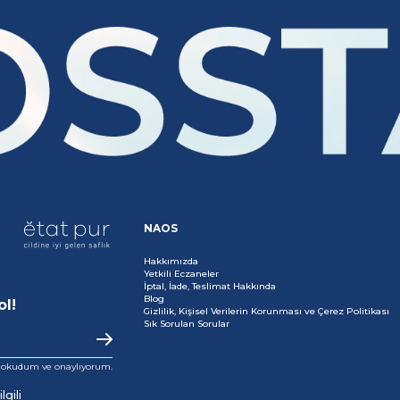
NAOS
Hakkımızda
Yetkili Eczaneler
İptal, İade, Teslimat Hakkında
Blog
ol!
Gizlilik, Kişisel Verilerin Korunması ve Çerez Politikası
Sık Sorulan Sorular
i okudum ve onaylıyorum.
gili