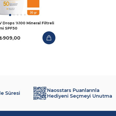
V Drops %100 Mineral Filtreli
mi SPF50
₺909,00
Naosstars Puanlarınla
de Süresi
Hediyeni Seçmeyi Unutma