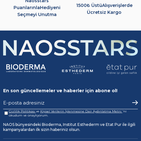
Naosstars
1500₺ Üstü
Alışverişlerde
Puanlarınla
Hediyeni
Ücretsiz Kargo
Seçmeyi Unutma
En son güncellemeler ve haberler için abone ol!
Gizlilik Politikası
ve
Kişisel Verilerin İşlenmesine Dair Aydınlatma Metni
'ni
okudum ve onaylıyorum.
NAOS bünyesindeki Bioderma, Institut Esthederm ve Etat Pur ile ilgili
kampanyalardan ilk sizin haberiniz olsun.