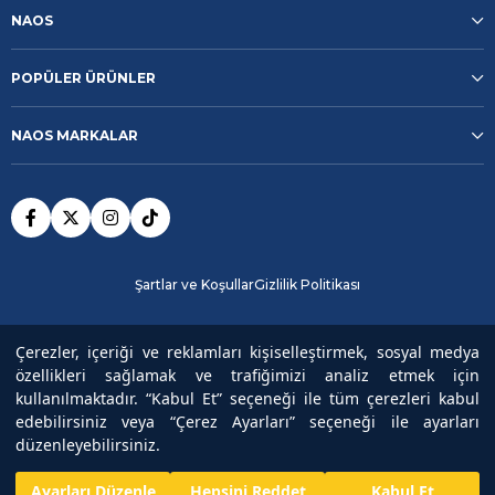
NAOS
POPÜLER ÜRÜNLER
NAOS MARKALAR
Şartlar ve Koşullar
Gizlilik Politikası
Güvenli Ödeme
Çerezler, içeriği ve reklamları kişiselleştirmek, sosyal medya
özellikleri sağlamak ve trafiğimizi analiz etmek için
kullanılmaktadır. “Kabul Et” seçeneği ile tüm çerezleri kabul
Copyright© 2025
NAOS
All rights reserved.
edebilirsiniz veya “Çerez Ayarları” seçeneği ile ayarları
düzenleyebilirsiniz.
Ayarları Düzenle
Hepsini Reddet
Kabul Et
undefined