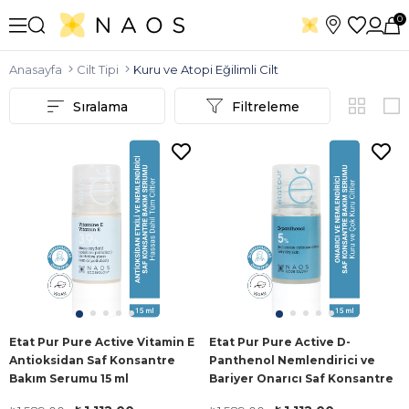
0
Anasayfa
Cilt Tipi
Kuru ve Atopi Eğilimli Cilt
Sıralama
Filtreleme
Etat Pur Pure Active Vitamin E
Etat Pur Pure Active D-
Antioksidan Saf Konsantre
Panthenol Nemlendirici ve
Bakım Serumu 15 ml
Bariyer Onarıcı Saf Konsantre
Bakım Serumu 15 ml