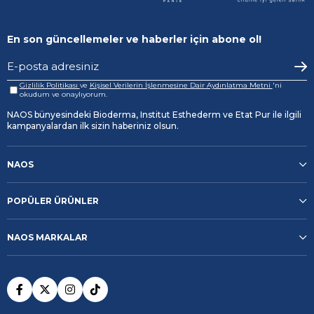
En son güncellemeler ve haberler için abone ol!
Gizlilik Politikası
ve
Kişisel Verilerin İşlenmesine Dair Aydınlatma Metni
'ni
okudum ve onaylıyorum.
NAOS bünyesindeki Bioderma, Institut Esthederm ve Etat Pur ile ilgili
kampanyalardan ilk sizin haberiniz olsun.
NAOS
POPÜLER ÜRÜNLER
NAOS MARKALAR