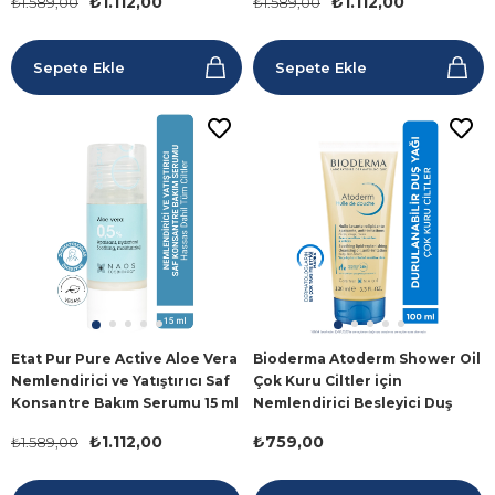
₺1.112,00
₺1.112,00
₺1.589,00
₺1.589,00
Sepete Ekle
Sepete Ekle
Etat Pur Pure Active Aloe Vera
Bioderma Atoderm Shower Oil
Nemlendirici ve Yatıştırıcı Saf
Çok Kuru Ciltler için
Konsantre Bakım Serumu 15 ml
Nemlendirici Besleyici Duş
Yağı 100 ml
₺1.112,00
₺759,00
₺1.589,00