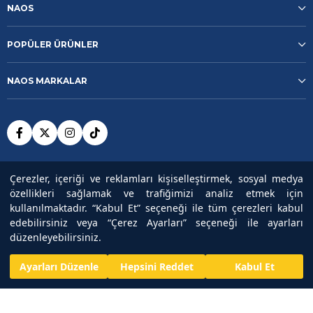
NAOS
POPÜLER ÜRÜNLER
NAOS MARKALAR
Şartlar ve Koşullar
Gizlilik Politikası
Çerezler, içeriği ve reklamları kişiselleştirmek, sosyal medya
özellikleri sağlamak ve trafiğimizi analiz etmek için
Güvenli Ödeme
kullanılmaktadır. “Kabul Et” seçeneği ile tüm çerezleri kabul
edebilirsiniz veya “Çerez Ayarları” seçeneği ile ayarları
düzenleyebilirsiniz.
Copyright© 2025
NAOS
All rights reserved.
₺3.411,75
Ayarları Düzenle
Hepsini Reddet
Kabul Et
₺4.549,00