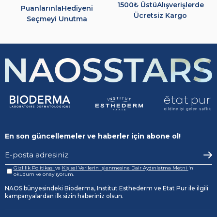
1500₺ Üstü
Alışverişlerde
Puanlarınla
Hediyeni
Ücretsiz Kargo
Seçmeyi Unutma
En son güncellemeler ve haberler için abone ol!
Gizlilik Politikası
ve
Kişisel Verilerin İşlenmesine Dair Aydınlatma Metni
'ni
okudum ve onaylıyorum.
NAOS bünyesindeki Bioderma, Institut Esthederm ve Etat Pur ile ilgili
kampanyalardan ilk sizin haberiniz olsun.