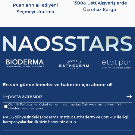
1500₺ Üstü
Alışverişlerde
Puanlarınla
Hediyeni
Ücretsiz Kargo
Seçmeyi Unutma
En son güncellemeler ve haberler için abone ol!
Gizlilik Politikası
ve
Kişisel Verilerin İşlenmesine Dair Aydınlatma Metni
'ni
okudum ve onaylıyorum.
NAOS bünyesindeki Bioderma, Institut Esthederm ve Etat Pur ile ilgili
kampanyalardan ilk sizin haberiniz olsun.