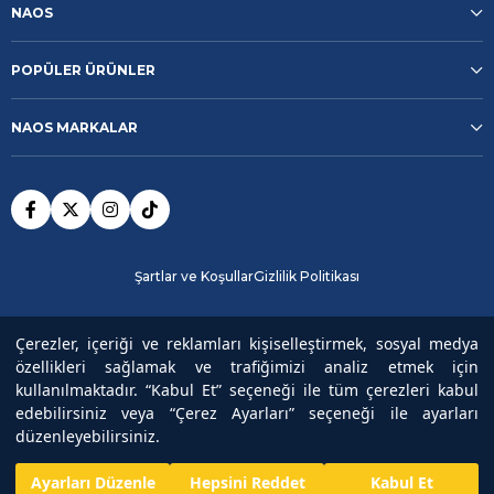
NAOS
POPÜLER ÜRÜNLER
NAOS MARKALAR
Şartlar ve Koşullar
Gizlilik Politikası
Güvenli Ödeme
Çerezler, içeriği ve reklamları kişiselleştirmek, sosyal medya
özellikleri sağlamak ve trafiğimizi analiz etmek için
kullanılmaktadır. “Kabul Et” seçeneği ile tüm çerezleri kabul
Copyright© 2025
NAOS
All rights reserved.
edebilirsiniz veya “Çerez Ayarları” seçeneği ile ayarları
düzenleyebilirsiniz.
₺5.919,00
Ayarları Düzenle
Hepsini Reddet
Kabul Et