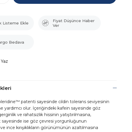
Fiyat Düşünce Haber
k Listeme Ekle
Ver
argo Bedava
 Yaz
kleri
oleridine™ patenti sayesinde cildin tolerans seviyesinin
e yardımcı olur. İçeriğindeki kafein sayesinde göz
rginlik ve rahatsızlık hissinin yatıştırılmasına,
it sayesinde ise göz çevresi yorgunluğunun
ve ince kırışıklıkların görünümünün azaltılmasına