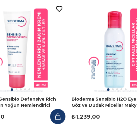
Sensibio Defensive Rich
Bioderma Sensibio H2O Eye Ç
an Yoğun Nemlendirici
Göz ve Dudak Micellar Maky
mi 40 ml
Temizleyici 125 ml
00
₺1.239,00