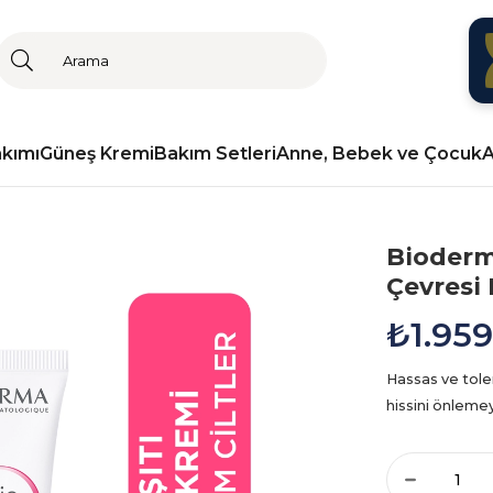
akımı
Güneş Kremi
Bakım Setleri
Anne, Bebek ve Çocuk
A
Bioderm
Çevresi
₺1.959
Hassas ve toler
hissini önlemey