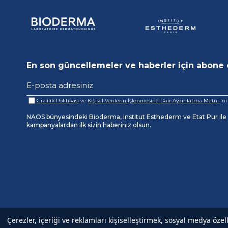
En son güncellemeler ve haberler için abone 
Gizlilik Politikası
ve
Kişisel Verilerin İşlenmesine Dair Aydınlatma Metni
'n
NAOS bünyesindeki Bioderma, Institut Esthederm ve Etat Pur ile il
kampanyalardan ilk sizin haberiniz olsun.
Çerezler, içeriği ve reklamları kişiselleştirmek, sosyal medya özel