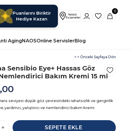
0
Puanlarını Biriktir
Hediye Kazan
nti Aging
NAOS
Online Servisler
Blog
< < Önceki Sayfaya Dön
a Sensibio Eye+ Hassas Göz
 Nemlendirici Bakım Kremi 15 ml
,00
ans seviyesi düşük göz çevresindeki rahatsızlık ve gerginlik
e yardımcı, yatıştırıcı ve nemlendirici bakım kremi