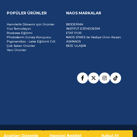
POPÜLER ÜRÜNLER
NAOS MARKALAR
Hamilelik Dönemi için Ürünler
BIODERMA
Yüz Temizleyici
INSTITUT ESTHEDERM
Rozasea Eğilimi
ETAT PUR
Photoderm Güneş Koruyucu
NAOS STARS ile Hediye Ürün Kazan
Pigmentbio - Leke Eğilimli Cilt
ASKNAOS
Çok Satan Ürünler
BİZE ULAŞIN
Yeni Ürünler
Ayarları Düzenle
Hepsini Reddet
Kabul Et