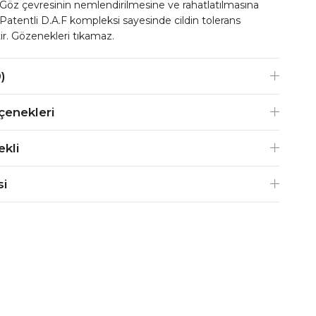
 Göz çevresinin nemlendirilmesine ve rahatlatılmasına
 Patentli D.A.F kompleksi sayesinde cildin tolerans
tir. Gözenekleri tıkamaz.
)
enekleri
ekli
si