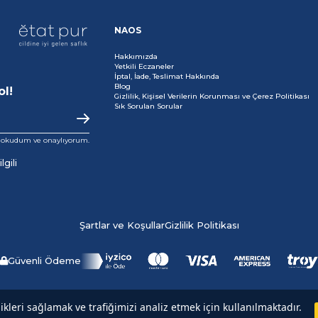
NAOS
Hakkımızda
Yetkili Eczaneler
İptal, İade, Teslimat Hakkında
Blog
ol!
Gizlilik, Kişisel Verilerin Korunması ve Çerez Politikası
Sık Sorulan Sorular
i okudum ve onaylıyorum.
gili
Şartlar ve Koşullar
Gizlilik Politikası
Güvenli Ödeme
Copyright© 2025
NAOS
All rights reserved.
likleri sağlamak ve trafiğimizi analiz etmek için kullanılmaktadır.