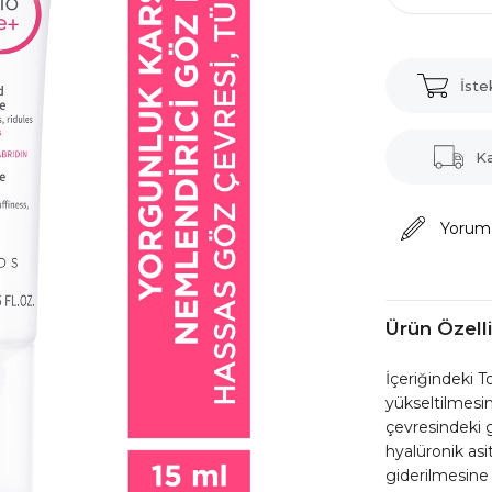
İste
K
Yorum
Ürün Özelli
İçeriğindeki T
yükseltilmesin
çevresindeki ge
hyalüronik as
giderilmesine 