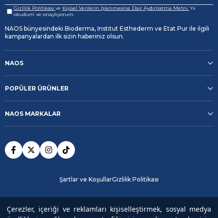
Gizlilik Politikası
ve
Kişisel Verilerin İşlenmesine Dair Aydınlatma Metni
'ni
okudum ve onaylıyorum.
NAOS bünyesindeki Bioderma, Institut Esthederm ve Etat Pur ile ilgili
kampanyalardan ilk sizin haberiniz olsun.
NAOS
POPÜLER ÜRÜNLER
NAOS MARKALAR
Şartlar ve Koşullar
Gizlilik Politikası
Güvenli Ödeme
Çerezler, içeriği ve reklamları kişiselleştirmek, sosyal medya