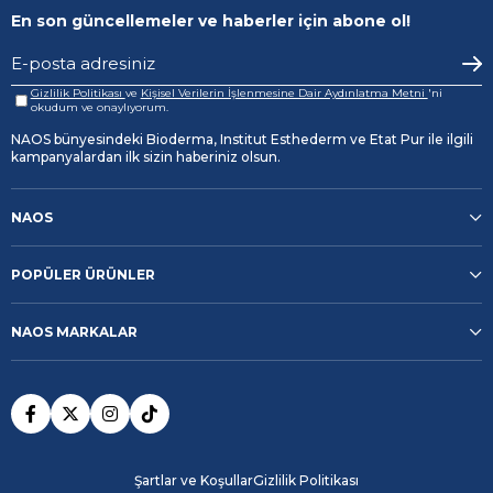
En son güncellemeler ve haberler için abone ol!
Gizlilik Politikası
ve
Kişisel Verilerin İşlenmesine Dair Aydınlatma Metni
'ni
okudum ve onaylıyorum.
NAOS bünyesindeki Bioderma, Institut Esthederm ve Etat Pur ile ilgili
kampanyalardan ilk sizin haberiniz olsun.
NAOS
POPÜLER ÜRÜNLER
NAOS MARKALAR
Şartlar ve Koşullar
Gizlilik Politikası