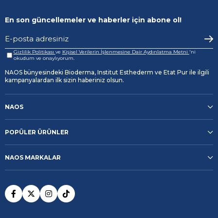
En son güncellemeler ve haberler için abone ol!
Gizlilik Politikası
ve
Kişisel Verilerin İşlenmesine Dair Aydınlatma Metni
'ni
okudum ve onaylıyorum.
NAOS bünyesindeki Bioderma, Institut Esthederm ve Etat Pur ile ilgili
kampanyalardan ilk sizin haberiniz olsun.
NAOS
POPÜLER ÜRÜNLER
NAOS MARKALAR