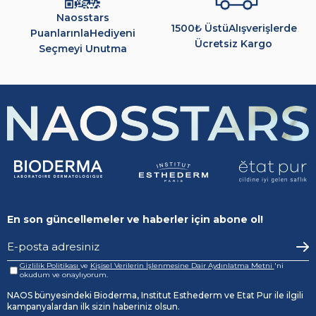
Naosstars
1500₺ Üstü
Alışverişlerde
Puanlarınla
Hediyeni
Ücretsiz Kargo
Seçmeyi Unutma
En son güncellemeler ve haberler için abone ol!
Gizlilik Politikası
ve
Kişisel Verilerin İşlenmesine Dair Aydınlatma Metni
'ni
okudum ve onaylıyorum.
NAOS bünyesindeki Bioderma, Institut Esthederm ve Etat Pur ile ilgili
kampanyalardan ilk sizin haberiniz olsun.