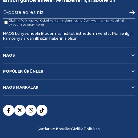
En son güncellemeler ve haberler için abone ol!
Gizlilik Politikası
ve
Kişisel Verilerin İşlenmesine Dair Aydınlatma Metni
'ni
okudum ve onaylıyorum.
NAOS bünyesindeki Bioderma, Institut Esthederm ve Etat Pur ile ilgili
kampanyalardan ilk sizin haberiniz olsun.
NAOS
POPÜLER ÜRÜNLER
NAOS MARKALAR
Şartlar ve Koşullar
Gizlilik Politikası