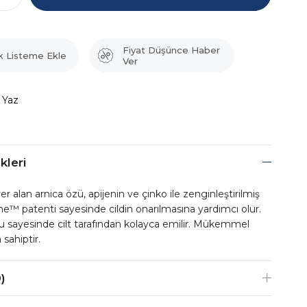
Fiyat Düşünce Haber
k Listeme Ekle
Ver
 Yaz
kleri
 alan arnica özü, apijenin ve çinko ile zenginleştirilmiş
ne™ patenti sayesinde cildin onarılmasına yardımcı olur.
 sayesinde cilt tarafından kolayca emilir. Mükemmel
 sahiptir.
)