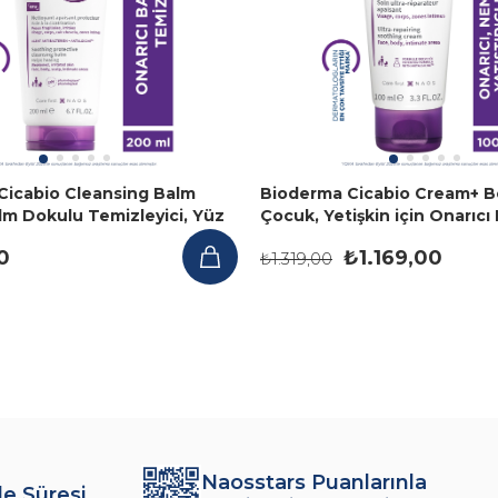
Cicabio Cleansing Balm
Bioderma Cicabio Cream+ B
lm Dokulu Temizleyici, Yüz
Çocuk, Yetişkin için Onarıcı
200 ml
Kremi, Yüz ve Vücut 100 ml
0
₺1.169,00
₺1.319,00
Naosstars Puanlarınla
de Süresi