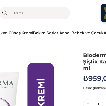
akımı
Güneş Kremi
Bakım Setleri
Anne, Bebek ve Çocuk
A
Bioderm
Şişlik K
ml
₺959,
Hasar görmüş ci