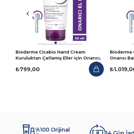
Bioderma Cicabio Hand Cream
Bioderma 
Kuruluktan Çatlamış Eller için Onarıcı,
Onarıcı Ba
Yoğun Nemlendirici El Kremi 50 ml
ve Vücut 
₺799,00
₺1.019,0
%100 Orijinal
14 Gün İa