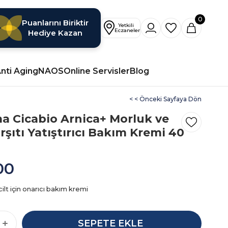
0
Puanlarını Biriktir
Hediye Kazan
nti Aging
NAOS
Online Servisler
Blog
< < Önceki Sayfaya Dön
a Cicabio Arnica+ Morluk ve
arşıtı Yatıştırıcı Bakım Kremi 40
00
lt için onarıcı bakım kremi