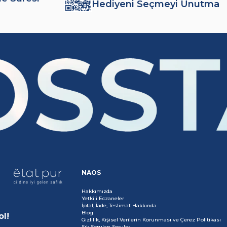
Hediyeni Seçmeyi Unutma
NAOS
Hakkımızda
Yetkili Eczaneler
İptal, İade, Teslimat Hakkında
Blog
ol!
Gizlilik, Kişisel Verilerin Korunması ve Çerez Politikası
Sık Sorulan Sorular