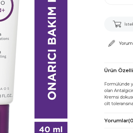
İste
Yorum
Ürün Özelli
Formülünde yer
olan Antalgici
Kremsi dokusu
cilt toleransına
Yorumlar
(0