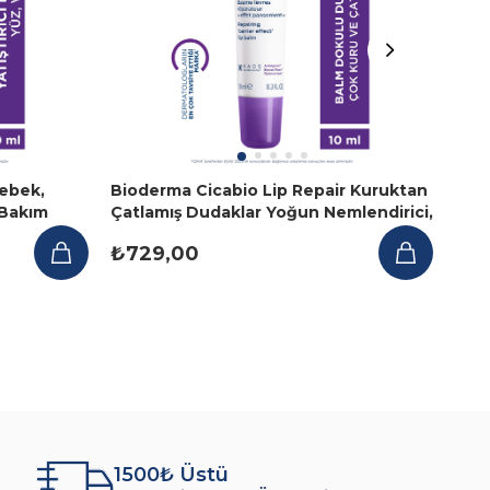
ebek,
Bioderma Cicabio Lip Repair Kuruktan
Bio
 Bakım
Çatlamış Dudaklar Yoğun Nemlendirici,
Çocu
Onarıcı Krem 10ml
Ona
₺729,00
₺84
1500₺ Üstü