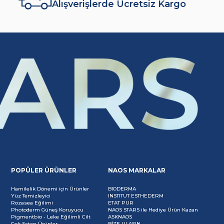
Alışverişlerde Ücretsiz Kargo
POPÜLER ÜRÜNLER
NAOS MARKALAR
Hamilelik Dönemi için Ürünler
BIODERMA
Yüz Temizleyici
INSTITUT ESTHEDERM
Rozasea Eğilimi
ETAT PUR
Photoderm Güneş Koruyucu
NAOS STARS ile Hediye Ürün Kazan
Pigmentbio - Leke Eğilimli Cilt
ASKNAOS
Çok Satan Ürünler
BİZE ULAŞIN