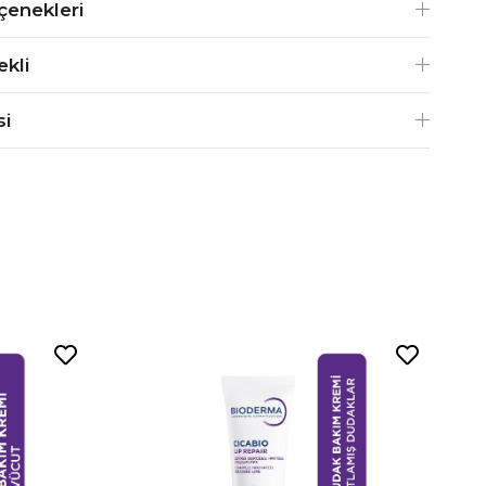
enekleri
ekli
si