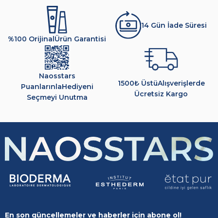
14 Gün İade Süresi
%100 Orijinal
Ürün Garantisi
Naosstars
1500₺ Üstü
Alışverişlerde
Puanlarınla
Hediyeni
Ücretsiz Kargo
Seçmeyi Unutma
En son güncellemeler ve haberler için abone ol!