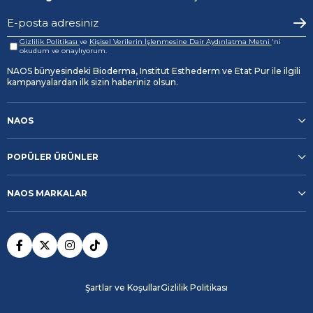
Gizlilik Politikası
ve
Kişisel Verilerin İşlenmesine Dair Aydınlatma Metni
'ni
okudum ve onaylıyorum.
NAOS bünyesindeki Bioderma, Institut Esthederm ve Etat Pur ile ilgili
kampanyalardan ilk sizin haberiniz olsun.
NAOS
POPÜLER ÜRÜNLER
NAOS MARKALAR
Şartlar ve Koşullar
Gizlilik Politikası