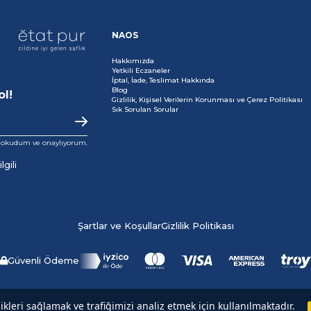
NAOS
Hakkımızda
Yetkili Eczaneler
İptal, İade, Teslimat Hakkında
Blog
ol!
Gizlilik, Kişisel Verilerin Korunması ve Çerez Politikası
Sık Sorulan Sorular
i okudum ve onaylıyorum.
gili
Şartlar ve Koşullar
Gizlilik Politikası
Güvenli Ödeme
Copyright© 2025
NAOS
All rights reserved.
likleri sağlamak ve trafiğimizi analiz etmek için kullanılmaktadır.