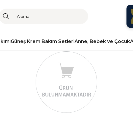
akımı
Güneş Kremi
Bakım Setleri
Anne, Bebek ve Çocuk
A