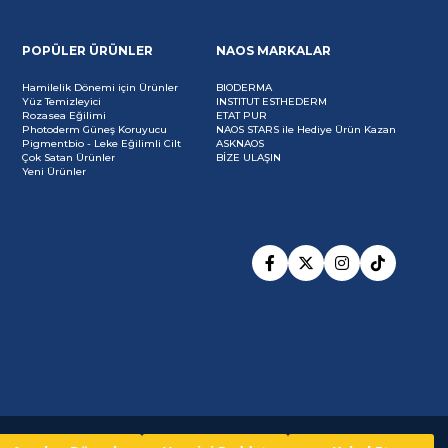
POPÜLER ÜRÜNLER
NAOS MARKALAR
Hamilelik Dönemi için Ürünler
BIODERMA
Yüz Temizleyici
INSTITUT ESTHEDERM
Rozasea Eğilimi
ETAT PUR
Photoderm Güneş Koruyucu
NAOS STARS ile Hediye Ürün Kazan
Pigmentbio - Leke Eğilimli Cilt
ASKNAOS
Çok Satan Ürünler
BİZE ULAŞIN
Yeni Ürünler