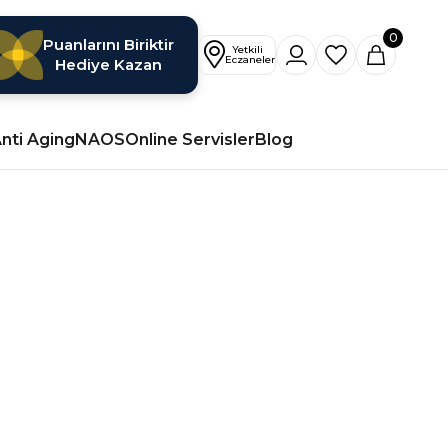
0
Puanlarını Biriktir
Hediye Kazan
nti Aging
NAOS
Online Servisler
Blog