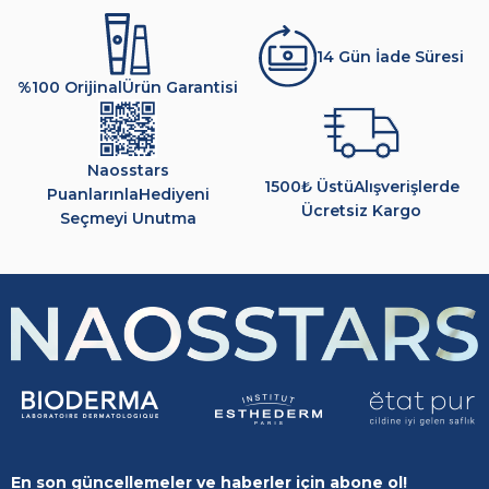
14 Gün İade Süresi
%100 Orijinal
Ürün Garantisi
Naosstars
1500₺ Üstü
Alışverişlerde
Puanlarınla
Hediyeni
Ücretsiz Kargo
Seçmeyi Unutma
En son güncellemeler ve haberler için abone ol!