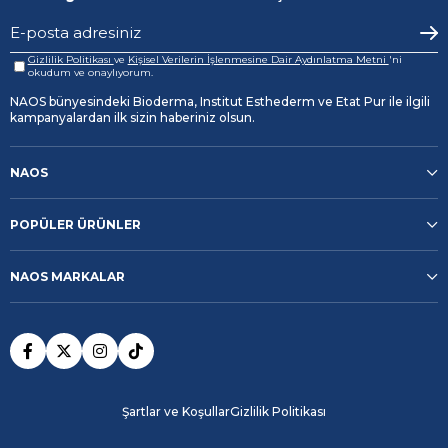
Gizlilik Politikası
ve
Kişisel Verilerin İşlenmesine Dair Aydınlatma Metni
'ni
okudum ve onaylıyorum.
NAOS bünyesindeki Bioderma, Institut Esthederm ve Etat Pur ile ilgili
kampanyalardan ilk sizin haberiniz olsun.
NAOS
POPÜLER ÜRÜNLER
NAOS MARKALAR
Şartlar ve Koşullar
Gizlilik Politikası