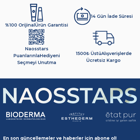
14 Gün İade Süresi
%100 Orijinal
Ürün Garantisi
Naosstars
1500₺ Üstü
Alışverişlerde
Puanlarınla
Hediyeni
Ücretsiz Kargo
Seçmeyi Unutma
En son güncellemeler ve haberler için abone ol!