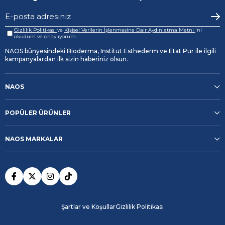
Gizlilik Politikası
ve
Kişisel Verilerin İşlenmesine Dair Aydınlatma Metni
'ni
okudum ve onaylıyorum.
NAOS bünyesindeki Bioderma, Institut Esthederm ve Etat Pur ile ilgili
kampanyalardan ilk sizin haberiniz olsun.
NAOS
POPÜLER ÜRÜNLER
NAOS MARKALAR
Şartlar ve Koşullar
Gizlilik Politikası