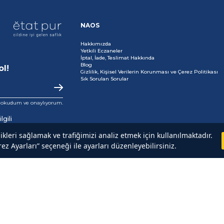
NAOS
Hakkımızda
Yetkili Eczaneler
İptal, İade, Teslimat Hakkında
Blog
ol!
Gizlilik, Kişisel Verilerin Korunması ve Çerez Politikası
Sık Sorulan Sorular
i okudum ve onaylıyorum.
gili
likleri sağlamak ve trafiğimizi analiz etmek için kullanılmaktadır.
ez Ayarları” seçeneği ile ayarları düzenleyebilirsiniz.
Şartlar ve Koşullar
Gizlilik Politikası
Güvenli Ödeme
Copyright© 2025
NAOS
All rights reserved.