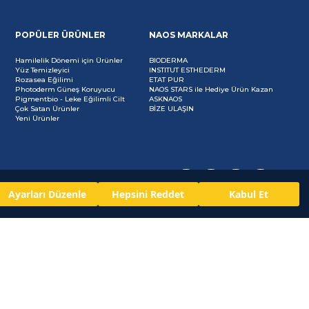
POPÜLER ÜRÜNLER
NAOS MARKALAR
Hamilelik Dönemi için Ürünler
BIODERMA
Yüz Temizleyici
INSTITUT ESTHEDERM
Rozasea Eğilimi
ETAT PUR
Photoderm Güneş Koruyucu
NAOS STARS ile Hediye Ürün Kazan
Pigmentbio - Leke Eğilimli Cilt
ASKNAOS
Çok Satan Ürünler
BİZE ULAŞIN
Yeni Ürünler
Ayarları Düzenle
Hepsini Reddet
Kabul Et