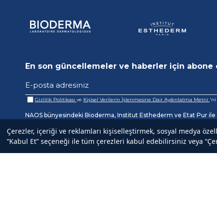
En son güncellemeler ve haberler için abone 
Gizlilik Politikası
ve
Kişisel Verilerin İşlenmesine Dair Aydınlatma Metni
'n
NAOS bünyesindeki Bioderma, Institut Esthederm ve Etat Pur ile il
kampanyalardan ilk sizin haberiniz olsun.
Çerezler, içeriği ve reklamları kişiselleştirmek, sosyal medya özel
“Kabul Et” seçeneği ile tüm çerezleri kabul edebilirsiniz veya “Çer