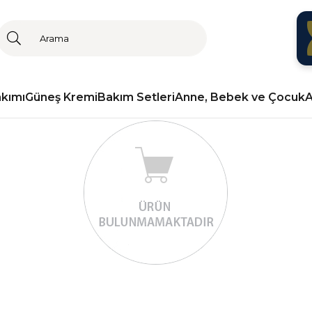
akımı
Güneş Kremi
Bakım Setleri
Anne, Bebek ve Çocuk
A