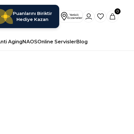
0
Puanlarını Biriktir
Hediye Kazan
nti Aging
NAOS
Online Servisler
Blog