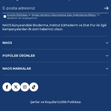
Gizlilik Politikası
ve
Kişisel Verilerin İşlenmesine Dair Aydınlatma Metni
'ni
okudum ve onaylıyorum.
NAOS bünyesindeki Bioderma, Institut Esthederm ve Etat Pur ile ilgili
kampanyalardan ilk sizin haberiniz olsun.
NAOS
POPÜLER ÜRÜNLER
NAOS MARKALAR
Şartlar ve Koşullar
Gizlilik Politikası