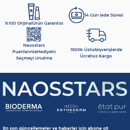
14 Gün İade Süresi
%100 Orijinal
Ürün Garantisi
Naosstars
1500₺ Üstü
Alışverişlerde
Puanlarınla
Hediyeni
Ücretsiz Kargo
Seçmeyi Unutma
En son güncellemeler ve haberler için abone ol!