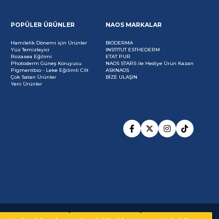
POPÜLER ÜRÜNLER
NAOS MARKALAR
Hamilelik Dönemi için Ürünler
BIODERMA
Yüz Temizleyici
INSTITUT ESTHEDERM
Rozasea Eğilimi
ETAT PUR
Photoderm Güneş Koruyucu
NAOS STARS ile Hediye Ürün Kazan
Pigmentbio - Leke Eğilimli Cilt
ASKNAOS
Çok Satan Ürünler
BİZE ULAŞIN
Yeni Ürünler