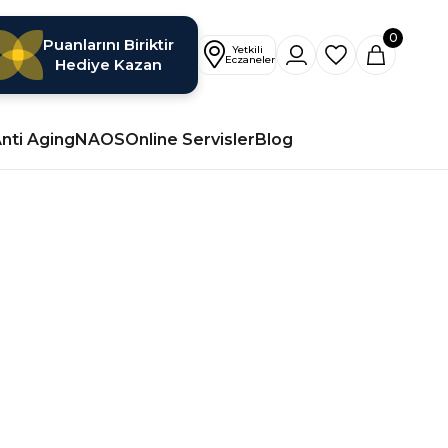
0
Puanlarını Biriktir
Hediye Kazan
nti Aging
NAOS
Online Servisler
Blog