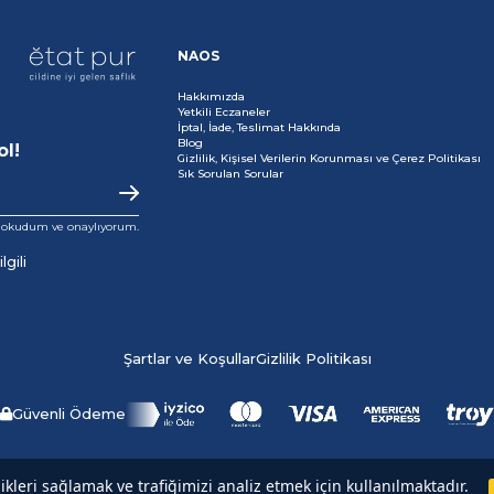
NAOS
Hakkımızda
Yetkili Eczaneler
İptal, İade, Teslimat Hakkında
Blog
ol!
Gizlilik, Kişisel Verilerin Korunması ve Çerez Politikası
Sık Sorulan Sorular
i okudum ve onaylıyorum.
gili
Şartlar ve Koşullar
Gizlilik Politikası
Güvenli Ödeme
Copyright© 2025
NAOS
All rights reserved.
likleri sağlamak ve trafiğimizi analiz etmek için kullanılmaktadır.