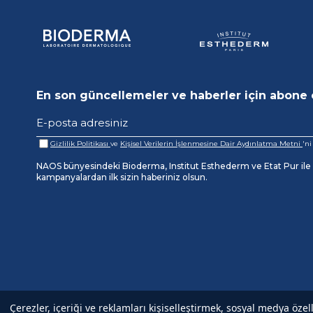
En son güncellemeler ve haberler için abone 
Gizlilik Politikası
ve
Kişisel Verilerin İşlenmesine Dair Aydınlatma Metni
'n
NAOS bünyesindeki Bioderma, Institut Esthederm ve Etat Pur ile il
kampanyalardan ilk sizin haberiniz olsun.
Çerezler, içeriği ve reklamları kişiselleştirmek, sosyal medya özel