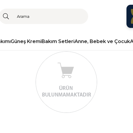
akımı
Güneş Kremi
Bakım Setleri
Anne, Bebek ve Çocuk
A