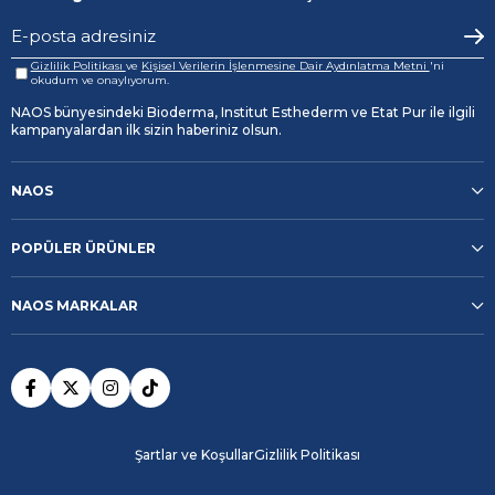
Gizlilik Politikası
ve
Kişisel Verilerin İşlenmesine Dair Aydınlatma Metni
'ni
okudum ve onaylıyorum.
NAOS bünyesindeki Bioderma, Institut Esthederm ve Etat Pur ile ilgili
kampanyalardan ilk sizin haberiniz olsun.
NAOS
POPÜLER ÜRÜNLER
NAOS MARKALAR
Şartlar ve Koşullar
Gizlilik Politikası