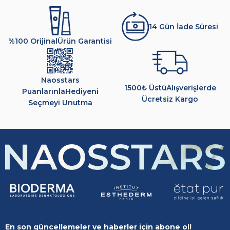
14 Gün İade Süresi
%100 Orijinal
Ürün Garantisi
Naosstars
1500₺ Üstü
Alışverişlerde
Puanlarınla
Hediyeni
Ücretsiz Kargo
Seçmeyi Unutma
En son güncellemeler ve haberler için abone ol!