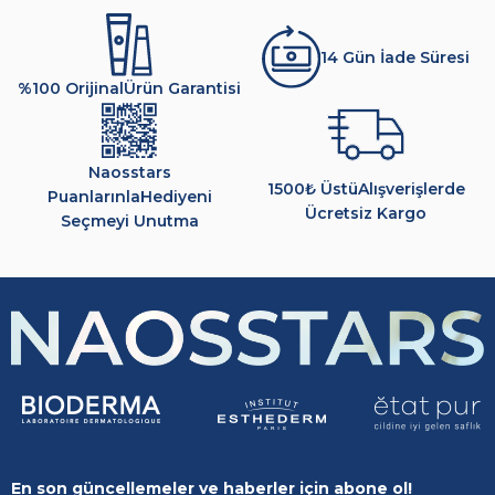
14 Gün İade Süresi
%100 Orijinal
Ürün Garantisi
Naosstars
1500₺ Üstü
Alışverişlerde
Puanlarınla
Hediyeni
Ücretsiz Kargo
Seçmeyi Unutma
En son güncellemeler ve haberler için abone ol!