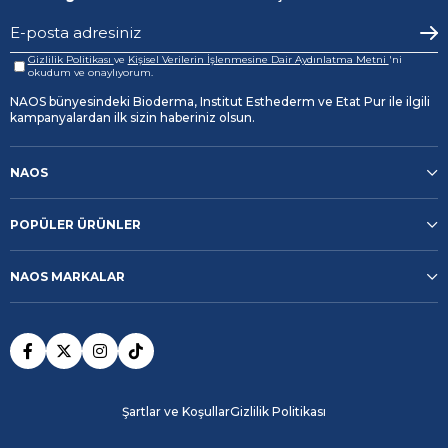
Gizlilik Politikası
ve
Kişisel Verilerin İşlenmesine Dair Aydınlatma Metni
'ni
okudum ve onaylıyorum.
NAOS bünyesindeki Bioderma, Institut Esthederm ve Etat Pur ile ilgili
kampanyalardan ilk sizin haberiniz olsun.
NAOS
POPÜLER ÜRÜNLER
NAOS MARKALAR
Şartlar ve Koşullar
Gizlilik Politikası